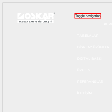
Toggle navigation
KUR
TABELALAR
DİSPLAY ÜRÜNLER
DİJİTAL BASKI
ÜRETİM
REFERANSLAR
İLETİŞİM