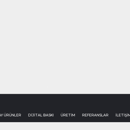
AY ÜRÜNLER
DİJİTAL BASKI
ÜRETİM
REFERANSLAR
İLETİŞİ